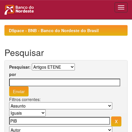
Skip
navigation
DSpace - BNB - Banco do Nordeste do Brasil
Pesquisar
Pesquisar:
por
Filtros correntes: