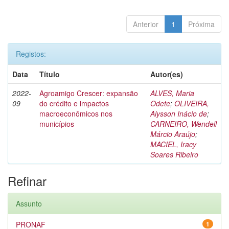
Anterior
1
Próxima
Registos:
Data
Título
Autor(es)
2022-
Agroamigo Crescer: expansão
ALVES, Maria
09
do crédito e impactos
Odete
;
OLIVEIRA,
macroeconômicos nos
Alysson Inácio de
;
municípios
CARNEIRO, Wendell
Márcio Araújo
;
MACIEL, Iracy
Soares Ribeiro
Refinar
Assunto
PRONAF
1