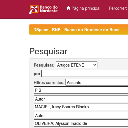
Página principal
Percorrer
Skip
navigation
DSpace - BNB - Banco do Nordeste do Brasil
Pesquisar
Pesquisar:
por
Filtros correntes: