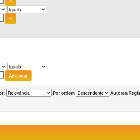
or:
Por ordem
Autores/Regi