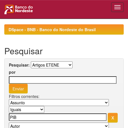
Skip
navigation
DSpace - BNB - Banco do Nordeste do Brasil
Pesquisar
Pesquisar:
por
Filtros correntes: