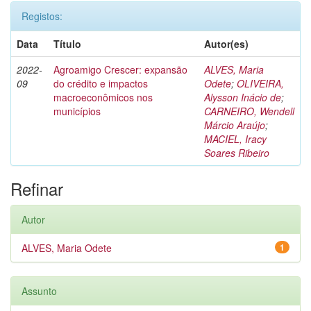
Registos:
Data
Título
Autor(es)
2022-
Agroamigo Crescer: expansão
ALVES, Maria
09
do crédito e impactos
Odete
;
OLIVEIRA,
macroeconômicos nos
Alysson Inácio de
;
municípios
CARNEIRO, Wendell
Márcio Araújo
;
MACIEL, Iracy
Soares Ribeiro
Refinar
Autor
ALVES, Maria Odete
1
Assunto