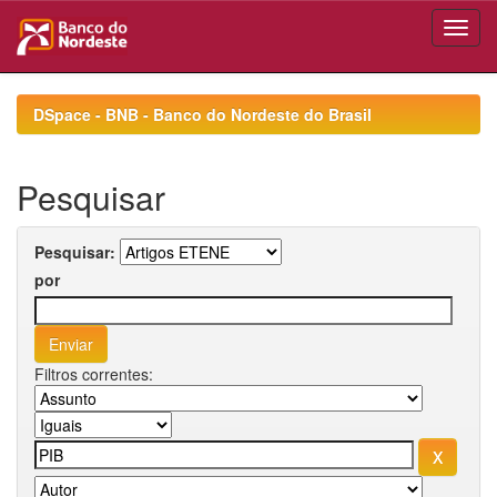
Skip
navigation
DSpace - BNB - Banco do Nordeste do Brasil
Pesquisar
Pesquisar:
por
Filtros correntes: