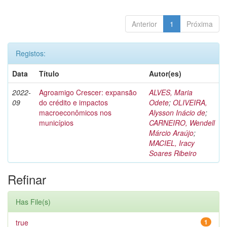
Anterior
1
Próxima
Registos:
Data
Título
Autor(es)
2022-
Agroamigo Crescer: expansão
ALVES, Maria
09
do crédito e impactos
Odete
;
OLIVEIRA,
macroeconômicos nos
Alysson Inácio de
;
municípios
CARNEIRO, Wendell
Márcio Araújo
;
MACIEL, Iracy
Soares Ribeiro
Refinar
Has File(s)
true
1