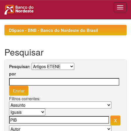
Skip
navigation
DSpace - BNB - Banco do Nordeste do Brasil
Pesquisar
Pesquisar:
por
Filtros correntes: