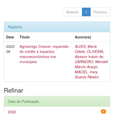
Anterior
1
Próxima
Registos:
Data
Título
Autor(es)
2022-
Agroamigo Crescer: expansão
ALVES, Maria
09
do crédito e impactos
Odete
;
OLIVEIRA,
macroeconômicos nos
Alysson Inácio de
;
municípios
CARNEIRO, Wendell
Márcio Araújo
;
MACIEL, Iracy
Soares Ribeiro
Refinar
Data de Publicação
2022
1