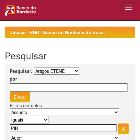
Skip
navigation
DSpace - BNB - Banco do Nordeste do Brasil
Pesquisar
Pesquisar:
por
Filtros correntes: