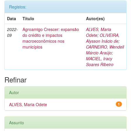
Registos:
Data
Título
Autor(es)
2022-
Agroamigo Crescer: expansão
ALVES, Maria
09
do crédito e impactos
Odete
;
OLIVEIRA,
macroeconômicos nos
Alysson Inácio de
;
municípios
CARNEIRO, Wendell
Márcio Araújo
;
MACIEL, Iracy
Soares Ribeiro
Refinar
Autor
ALVES, Maria Odete
1
Assunto