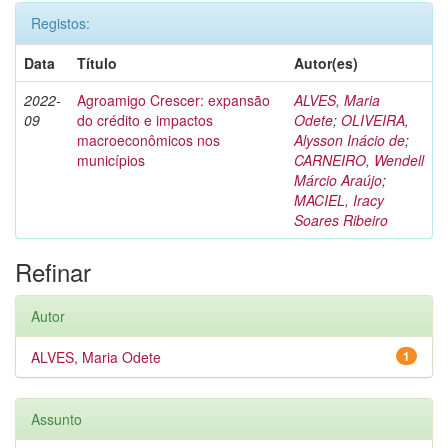
Registos:
Data
Título
Autor(es)
2022-
Agroamigo Crescer: expansão
ALVES, Maria
09
do crédito e impactos
Odete
;
OLIVEIRA,
macroeconômicos nos
Alysson Inácio de
;
municípios
CARNEIRO, Wendell
Márcio Araújo
;
MACIEL, Iracy
Soares Ribeiro
Refinar
Autor
ALVES, Maria Odete
1
Assunto