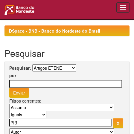
Skip
navigation
DSpace - BNB - Banco do Nordeste do Brasil
Pesquisar
Pesquisar:
por
Filtros correntes: