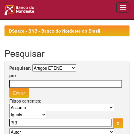
Skip
navigation
DSpace - BNB - Banco do Nordeste do Brasil
Pesquisar
Pesquisar:
por
Filtros correntes: