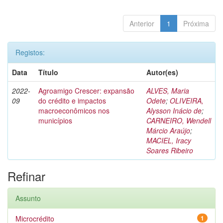
Anterior
1
Próxima
Registos:
Data
Título
Autor(es)
2022-
Agroamigo Crescer: expansão
ALVES, Maria
09
do crédito e impactos
Odete
;
OLIVEIRA,
macroeconômicos nos
Alysson Inácio de
;
municípios
CARNEIRO, Wendell
Márcio Araújo
;
MACIEL, Iracy
Soares Ribeiro
Refinar
Assunto
Microcrédito
1