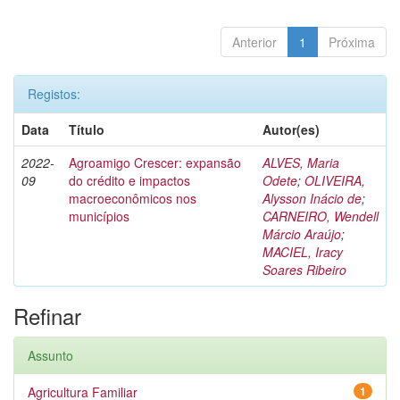
Anterior
1
Próxima
Registos:
Data
Título
Autor(es)
2022-
Agroamigo Crescer: expansão
ALVES, Maria
09
do crédito e impactos
Odete
;
OLIVEIRA,
macroeconômicos nos
Alysson Inácio de
;
municípios
CARNEIRO, Wendell
Márcio Araújo
;
MACIEL, Iracy
Soares Ribeiro
Refinar
Assunto
Agricultura Familiar
1