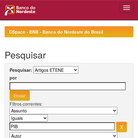
Skip
navigation
DSpace - BNB - Banco do Nordeste do Brasil
Pesquisar
Pesquisar:
por
Filtros correntes: