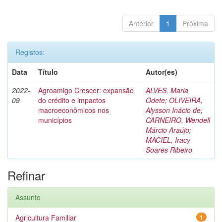
Anterior
1
Próxima
Registos:
Data
Título
Autor(es)
2022-
Agroamigo Crescer: expansão
ALVES, Maria
09
do crédito e impactos
Odete
;
OLIVEIRA,
macroeconômicos nos
Alysson Inácio de
;
municípios
CARNEIRO, Wendell
Márcio Araújo
;
MACIEL, Iracy
Soares Ribeiro
Refinar
Assunto
Agricultura Familiar
1