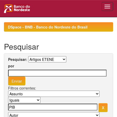
Skip
navigation
DSpace - BNB - Banco do Nordeste do Brasil
Pesquisar
Pesquisar:
por
Filtros correntes: