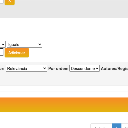
or:
Por ordem
Autores/Regi