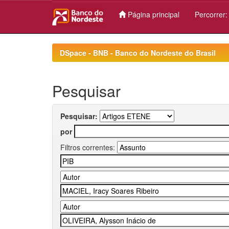
Página principal
Percorrer
Skip
navigation
DSpace - BNB - Banco do Nordeste do Brasil
Pesquisar
Pesquisar:
por
Filtros correntes: