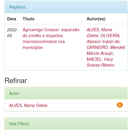
Registos:
Data
Título
Autor(es)
2022-
Agroamigo Crescer: expansão
ALVES, Maria
09
do crédito e impactos
Odete
;
OLIVEIRA,
macroeconômicos nos
Alysson Inácio de
;
municípios
CARNEIRO, Wendell
Márcio Araújo
;
MACIEL, Iracy
Soares Ribeiro
Refinar
Autor
ALVES, Maria Odete
1
Has File(s)