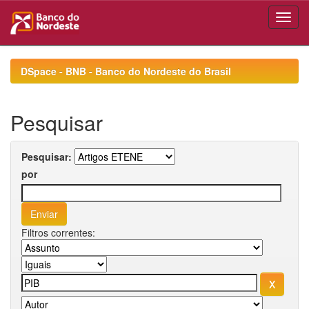
Skip
navigation
DSpace - BNB - Banco do Nordeste do Brasil
Pesquisar
Pesquisar:
por
Filtros correntes: