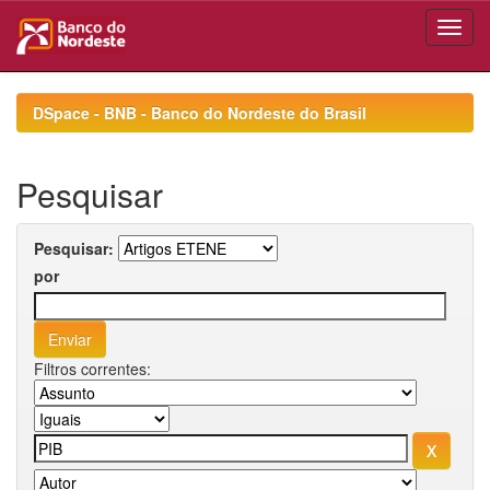
Skip
navigation
DSpace - BNB - Banco do Nordeste do Brasil
Pesquisar
Pesquisar:
por
Filtros correntes: