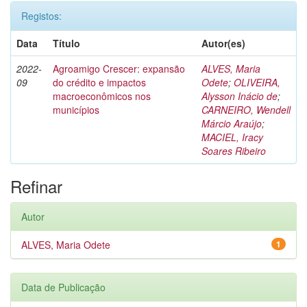
Registos:
Data
Título
Autor(es)
2022-
Agroamigo Crescer: expansão
ALVES, Maria
09
do crédito e impactos
Odete
;
OLIVEIRA,
macroeconômicos nos
Alysson Inácio de
;
municípios
CARNEIRO, Wendell
Márcio Araújo
;
MACIEL, Iracy
Soares Ribeiro
Refinar
Autor
ALVES, Maria Odete
1
Data de Publicação