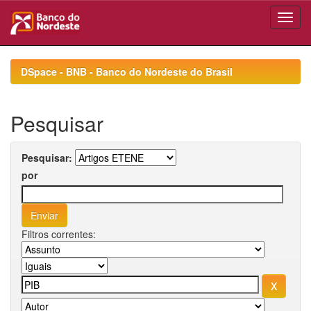
Skip
navigation
DSpace - BNB - Banco do Nordeste do Brasil
Pesquisar
Pesquisar:
por
Filtros correntes: