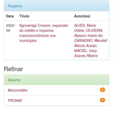
Registos:
Data
Título
Autor(es)
2022-
Agroamigo Crescer: expansão
ALVES, Maria
09
do crédito e impactos
Odete
;
OLIVEIRA,
macroeconômicos nos
Alysson Inácio de
;
municípios
CARNEIRO, Wendell
Márcio Araújo
;
MACIEL, Iracy
Soares Ribeiro
Refinar
Assunto
Microcrédito
1
PRONAF
1