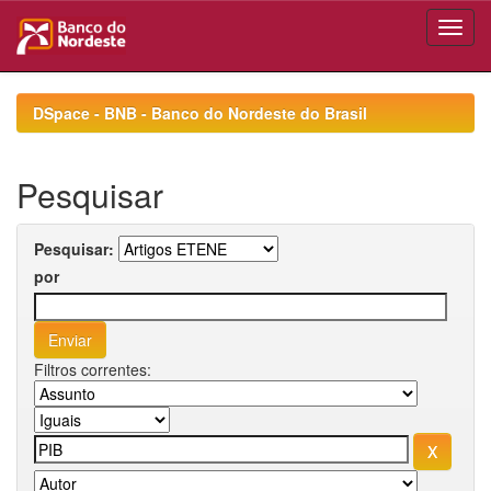
Skip
navigation
DSpace - BNB - Banco do Nordeste do Brasil
Pesquisar
Pesquisar:
por
Filtros correntes: