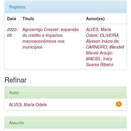
Registos:
Data
Título
Autor(es)
2022-
Agroamigo Crescer: expansão
ALVES, Maria
09
do crédito e impactos
Odete
;
OLIVEIRA,
macroeconômicos nos
Alysson Inácio de
;
municípios
CARNEIRO, Wendell
Márcio Araújo
;
MACIEL, Iracy
Soares Ribeiro
Refinar
Autor
ALVES, Maria Odete
1
Assunto