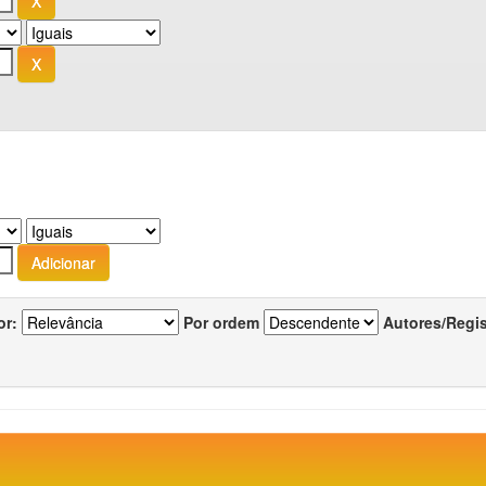
or:
Por ordem
Autores/Regi