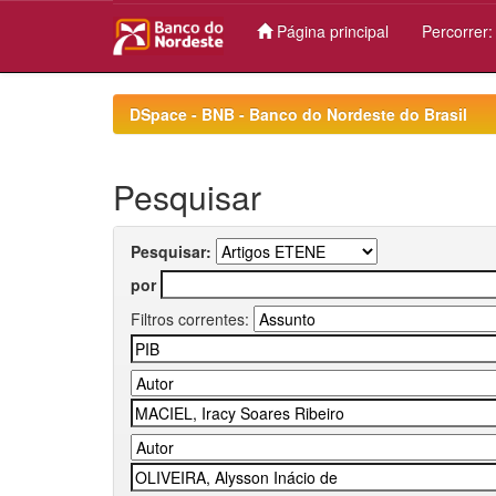
Página principal
Percorrer
Skip
navigation
DSpace - BNB - Banco do Nordeste do Brasil
Pesquisar
Pesquisar:
por
Filtros correntes: