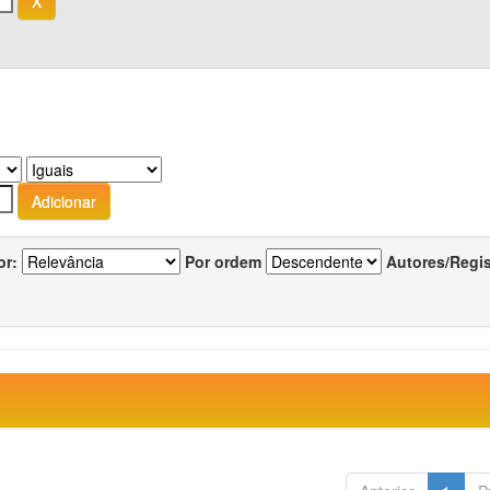
or:
Por ordem
Autores/Regi