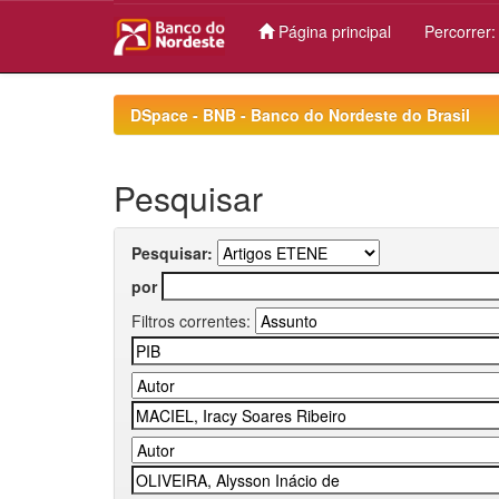
Página principal
Percorrer
Skip
navigation
DSpace - BNB - Banco do Nordeste do Brasil
Pesquisar
Pesquisar:
por
Filtros correntes: