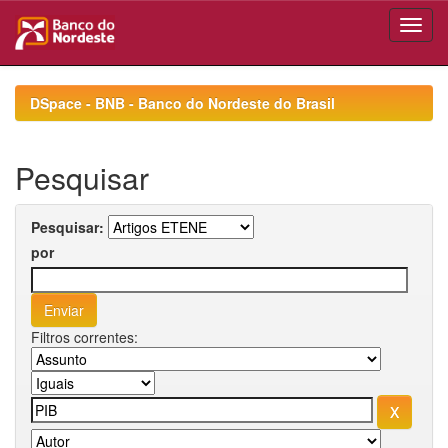
Skip
navigation
DSpace - BNB - Banco do Nordeste do Brasil
Pesquisar
Pesquisar:
por
Filtros correntes: