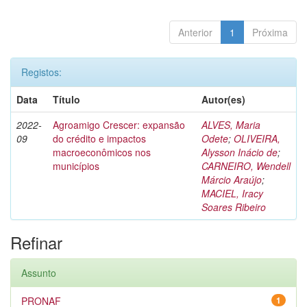
Anterior
1
Próxima
Registos:
Data
Título
Autor(es)
2022-
Agroamigo Crescer: expansão
ALVES, Maria
09
do crédito e impactos
Odete
;
OLIVEIRA,
macroeconômicos nos
Alysson Inácio de
;
municípios
CARNEIRO, Wendell
Márcio Araújo
;
MACIEL, Iracy
Soares Ribeiro
Refinar
Assunto
PRONAF
1