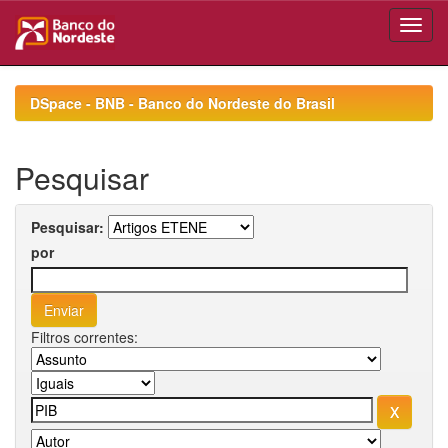
Skip
navigation
DSpace - BNB - Banco do Nordeste do Brasil
Pesquisar
Pesquisar:
por
Filtros correntes: