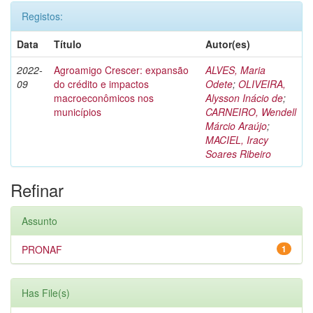
Registos:
Data
Título
Autor(es)
2022-
Agroamigo Crescer: expansão
ALVES, Maria
09
do crédito e impactos
Odete
;
OLIVEIRA,
macroeconômicos nos
Alysson Inácio de
;
municípios
CARNEIRO, Wendell
Márcio Araújo
;
MACIEL, Iracy
Soares Ribeiro
Refinar
Assunto
PRONAF
1
Has File(s)