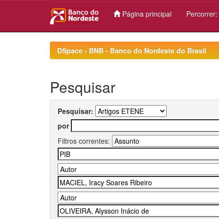
Página principal
Percorrer
Skip
navigation
DSpace - BNB - Banco do Nordeste do Brasil
Pesquisar
Pesquisar:
por
Filtros correntes: