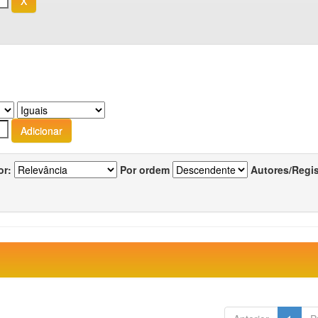
or:
Por ordem
Autores/Regi