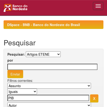
Skip
navigation
DSpace - BNB - Banco do Nordeste do Brasil
Pesquisar
Pesquisar:
por
Filtros correntes: