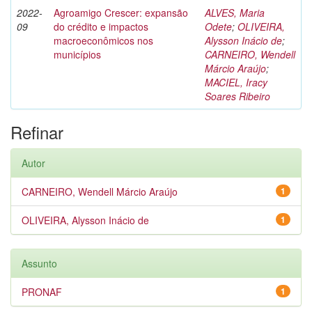
2022-
Agroamigo Crescer: expansão
ALVES, Maria
09
do crédito e impactos
Odete
;
OLIVEIRA,
macroeconômicos nos
Alysson Inácio de
;
municípios
CARNEIRO, Wendell
Márcio Araújo
;
MACIEL, Iracy
Soares Ribeiro
Refinar
Autor
CARNEIRO, Wendell Márcio Araújo
1
OLIVEIRA, Alysson Inácio de
1
Assunto
PRONAF
1