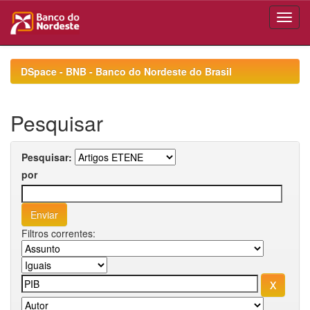
Skip
navigation
DSpace - BNB - Banco do Nordeste do Brasil
Pesquisar
Pesquisar:
por
Filtros correntes: