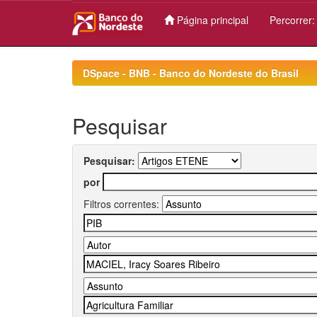
Página principal
Percorrer
Skip
navigation
DSpace - BNB - Banco do Nordeste do Brasil
Pesquisar
Pesquisar:
por
Filtros correntes: