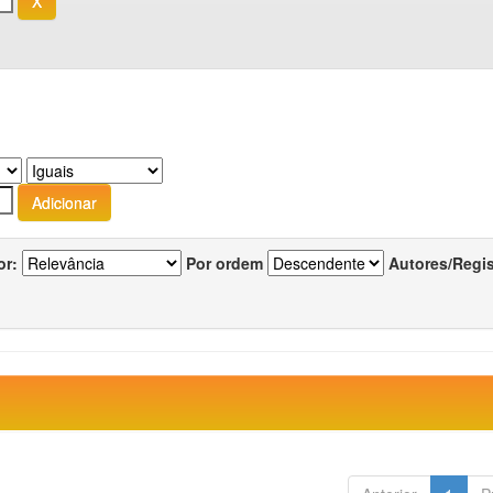
or:
Por ordem
Autores/Regi