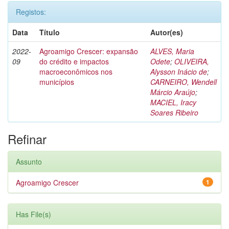
Registos:
Data
Título
Autor(es)
2022-
Agroamigo Crescer: expansão
ALVES, Maria
09
do crédito e impactos
Odete
;
OLIVEIRA,
macroeconômicos nos
Alysson Inácio de
;
municípios
CARNEIRO, Wendell
Márcio Araújo
;
MACIEL, Iracy
Soares Ribeiro
Refinar
Assunto
Agroamigo Crescer
1
Has File(s)