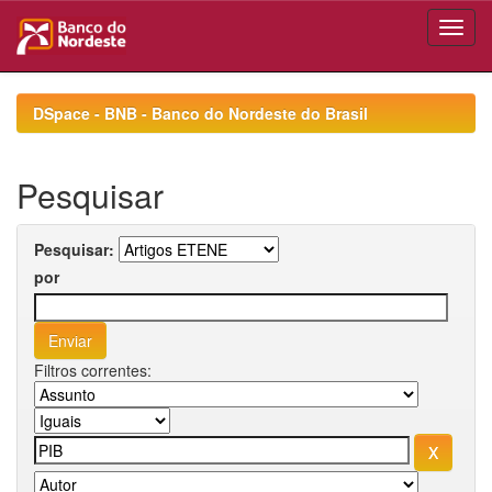
Skip
navigation
DSpace - BNB - Banco do Nordeste do Brasil
Pesquisar
Pesquisar:
por
Filtros correntes: