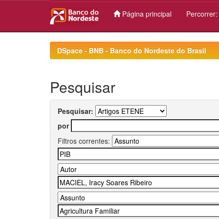
Página principal
Percorrer
Skip
navigation
DSpace - BNB - Banco do Nordeste do Brasil
Pesquisar
Pesquisar:
por
Filtros correntes: