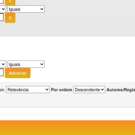
or:
Por ordem
Autores/Regi