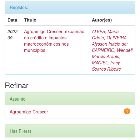
Registos:
Data
Título
Autor(es)
2022-
Agroamigo Crescer: expansão
ALVES, Maria
09
do crédito e impactos
Odete
;
OLIVEIRA,
macroeconômicos nos
Alysson Inácio de
;
municípios
CARNEIRO, Wendell
Márcio Araújo
;
MACIEL, Iracy
Soares Ribeiro
Refinar
Assunto
Agroamigo Crescer
1
Has File(s)