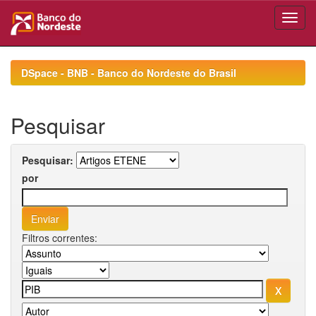
Skip
navigation
DSpace - BNB - Banco do Nordeste do Brasil
Pesquisar
Pesquisar:
por
Filtros correntes: