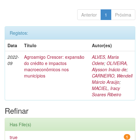
Anterior
1
Próxima
Registos:
Data
Título
Autor(es)
2022-
Agroamigo Crescer: expansão
ALVES, Maria
09
do crédito e impactos
Odete
;
OLIVEIRA,
macroeconômicos nos
Alysson Inácio de
;
municípios
CARNEIRO, Wendell
Márcio Araújo
;
MACIEL, Iracy
Soares Ribeiro
Refinar
Has File(s)
true
1