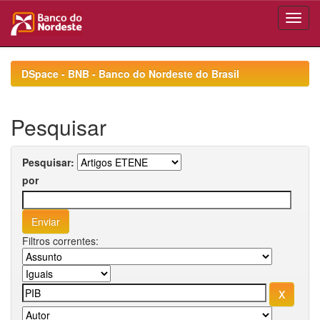
Skip
navigation
DSpace - BNB - Banco do Nordeste do Brasil
Pesquisar
Pesquisar:
por
Filtros correntes: