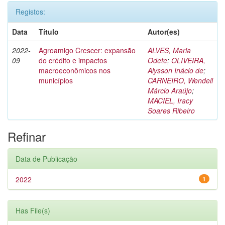
Registos:
Data
Título
Autor(es)
2022-
Agroamigo Crescer: expansão
ALVES, Maria
09
do crédito e impactos
Odete
;
OLIVEIRA,
macroeconômicos nos
Alysson Inácio de
;
municípios
CARNEIRO, Wendell
Márcio Araújo
;
MACIEL, Iracy
Soares Ribeiro
Refinar
Data de Publicação
2022
1
Has File(s)