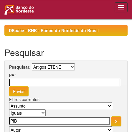
Skip
navigation
DSpace - BNB - Banco do Nordeste do Brasil
Pesquisar
Pesquisar:
por
Filtros correntes: