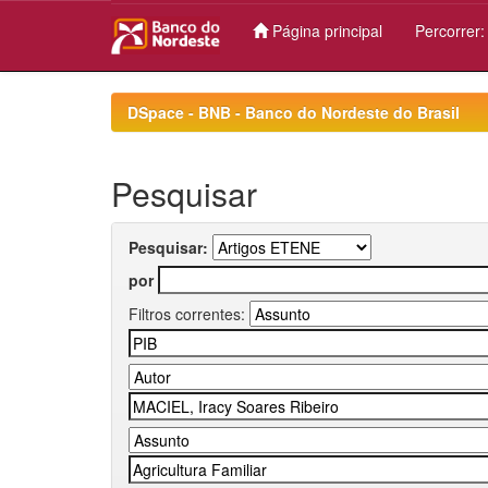
Página principal
Percorrer
Skip
navigation
DSpace - BNB - Banco do Nordeste do Brasil
Pesquisar
Pesquisar:
por
Filtros correntes: