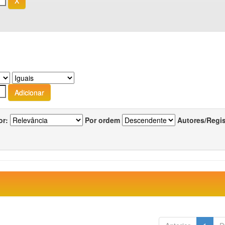
or:
Por ordem
Autores/Regi