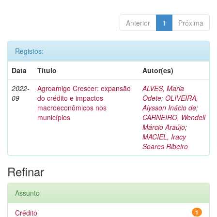
Anterior
1
Próxima
Registos:
Data
Título
Autor(es)
2022-
Agroamigo Crescer: expansão
ALVES, Maria
09
do crédito e impactos
Odete
;
OLIVEIRA,
macroeconômicos nos
Alysson Inácio de
;
municípios
CARNEIRO, Wendell
Márcio Araújo
;
MACIEL, Iracy
Soares Ribeiro
Refinar
Assunto
Crédito
1