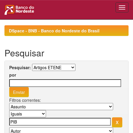
Skip
navigation
DSpace - BNB - Banco do Nordeste do Brasil
Pesquisar
Pesquisar:
por
Filtros correntes: