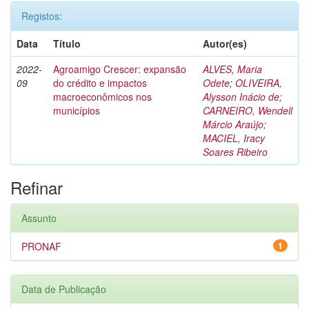
Registos:
Data
Título
Autor(es)
2022-
Agroamigo Crescer: expansão
ALVES, Maria
09
do crédito e impactos
Odete
;
OLIVEIRA,
macroeconômicos nos
Alysson Inácio de
;
municípios
CARNEIRO, Wendell
Márcio Araújo
;
MACIEL, Iracy
Soares Ribeiro
Refinar
Assunto
PRONAF
1
Data de Publicação