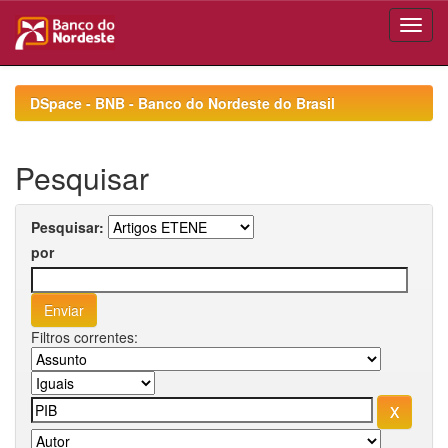
Skip
navigation
DSpace - BNB - Banco do Nordeste do Brasil
Pesquisar
Pesquisar:
por
Filtros correntes: