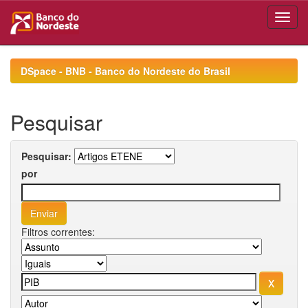
Skip
navigation
DSpace - BNB - Banco do Nordeste do Brasil
Pesquisar
Pesquisar:
por
Filtros correntes: