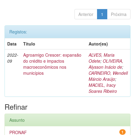
Anterior
1
Próxima
Registos:
Data
Título
Autor(es)
2022-
Agroamigo Crescer: expansão
ALVES, Maria
09
do crédito e impactos
Odete
;
OLIVEIRA,
macroeconômicos nos
Alysson Inácio de
;
municípios
CARNEIRO, Wendell
Márcio Araújo
;
MACIEL, Iracy
Soares Ribeiro
Refinar
Assunto
PRONAF
1