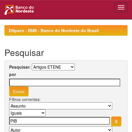
Skip
navigation
DSpace - BNB - Banco do Nordeste do Brasil
Pesquisar
Pesquisar:
por
Filtros correntes: