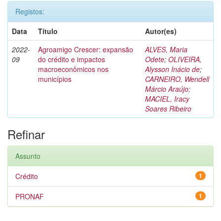
Registos:
Data
Título
Autor(es)
2022-
Agroamigo Crescer: expansão
ALVES, Maria
09
do crédito e impactos
Odete
;
OLIVEIRA,
macroeconômicos nos
Alysson Inácio de
;
municípios
CARNEIRO, Wendell
Márcio Araújo
;
MACIEL, Iracy
Soares Ribeiro
Refinar
Assunto
Crédito
1
PRONAF
1