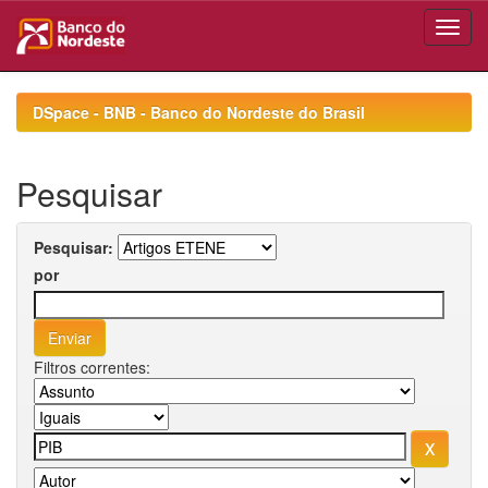
Skip
navigation
DSpace - BNB - Banco do Nordeste do Brasil
Pesquisar
Pesquisar:
por
Filtros correntes: