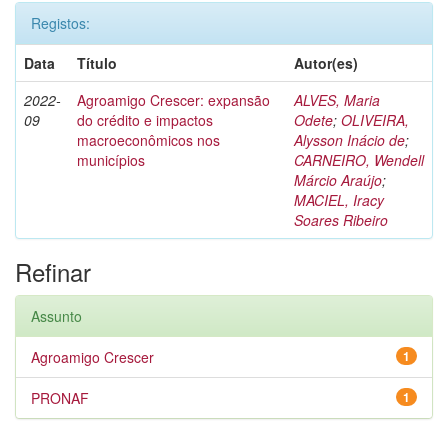
Registos:
Data
Título
Autor(es)
2022-
Agroamigo Crescer: expansão
ALVES, Maria
09
do crédito e impactos
Odete
;
OLIVEIRA,
macroeconômicos nos
Alysson Inácio de
;
municípios
CARNEIRO, Wendell
Márcio Araújo
;
MACIEL, Iracy
Soares Ribeiro
Refinar
Assunto
Agroamigo Crescer
1
PRONAF
1