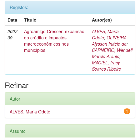
Registos:
Data
Título
Autor(es)
2022-
Agroamigo Crescer: expansão
ALVES, Maria
09
do crédito e impactos
Odete
;
OLIVEIRA,
macroeconômicos nos
Alysson Inácio de
;
municípios
CARNEIRO, Wendell
Márcio Araújo
;
MACIEL, Iracy
Soares Ribeiro
Refinar
Autor
ALVES, Maria Odete
1
Assunto