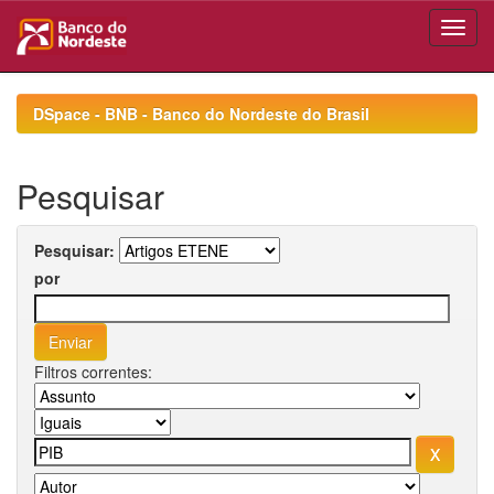
Skip
navigation
DSpace - BNB - Banco do Nordeste do Brasil
Pesquisar
Pesquisar:
por
Filtros correntes: