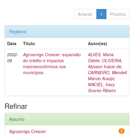
Anterior
1
Próxima
Registos:
Data
Título
Autor(es)
2022-
Agroamigo Crescer: expansão
ALVES, Maria
09
do crédito e impactos
Odete
;
OLIVEIRA,
macroeconômicos nos
Alysson Inácio de
;
municípios
CARNEIRO, Wendell
Márcio Araújo
;
MACIEL, Iracy
Soares Ribeiro
Refinar
Assunto
Agroamigo Crescer
1