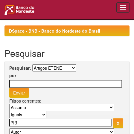
Skip
navigation
DSpace - BNB - Banco do Nordeste do Brasil
Pesquisar
Pesquisar:
por
Filtros correntes: