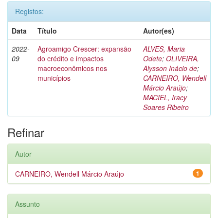
Registos:
Data
Título
Autor(es)
2022-
Agroamigo Crescer: expansão
ALVES, Maria
09
do crédito e impactos
Odete
;
OLIVEIRA,
macroeconômicos nos
Alysson Inácio de
;
municípios
CARNEIRO, Wendell
Márcio Araújo
;
MACIEL, Iracy
Soares Ribeiro
Refinar
Autor
CARNEIRO, Wendell Márcio Araújo
1
Assunto