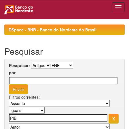
Skip
navigation
DSpace - BNB - Banco do Nordeste do Brasil
Pesquisar
Pesquisar:
por
Filtros correntes: