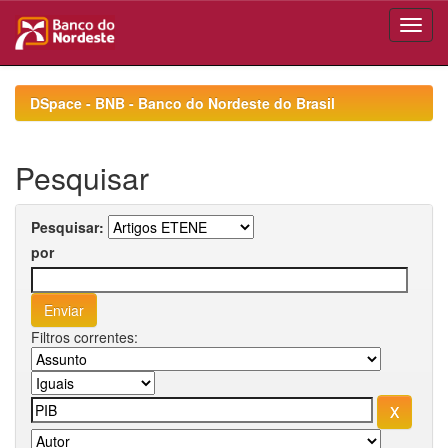
Skip
navigation
DSpace - BNB - Banco do Nordeste do Brasil
Pesquisar
Pesquisar:
por
Filtros correntes: