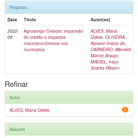
Registos:
Data
Título
Autor(es)
2022-
Agroamigo Crescer: expansão
ALVES, Maria
09
do crédito e impactos
Odete
;
OLIVEIRA,
macroeconômicos nos
Alysson Inácio de
;
municípios
CARNEIRO, Wendell
Márcio Araújo
;
MACIEL, Iracy
Soares Ribeiro
Refinar
Autor
ALVES, Maria Odete
1
Assunto