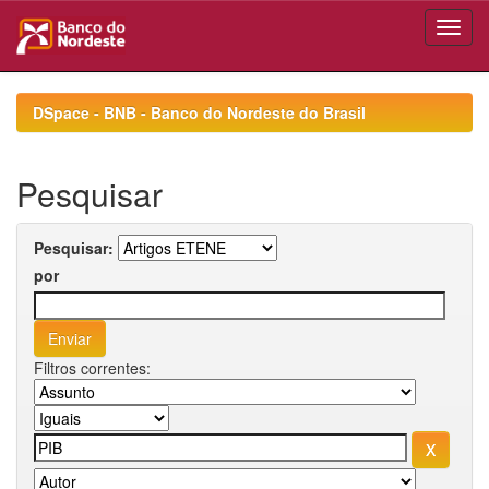
Skip
navigation
DSpace - BNB - Banco do Nordeste do Brasil
Pesquisar
Pesquisar:
por
Filtros correntes: