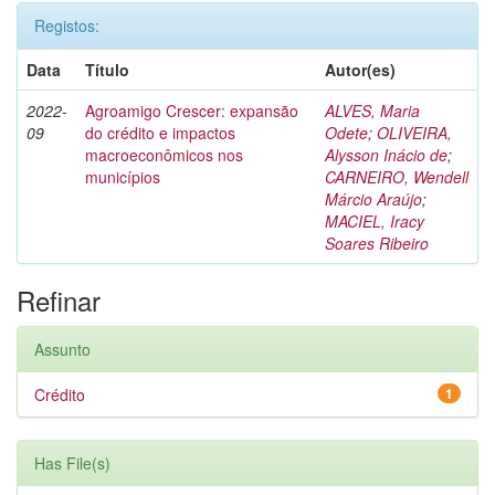
Registos:
Data
Título
Autor(es)
2022-
Agroamigo Crescer: expansão
ALVES, Maria
09
do crédito e impactos
Odete
;
OLIVEIRA,
macroeconômicos nos
Alysson Inácio de
;
municípios
CARNEIRO, Wendell
Márcio Araújo
;
MACIEL, Iracy
Soares Ribeiro
Refinar
Assunto
Crédito
1
Has File(s)