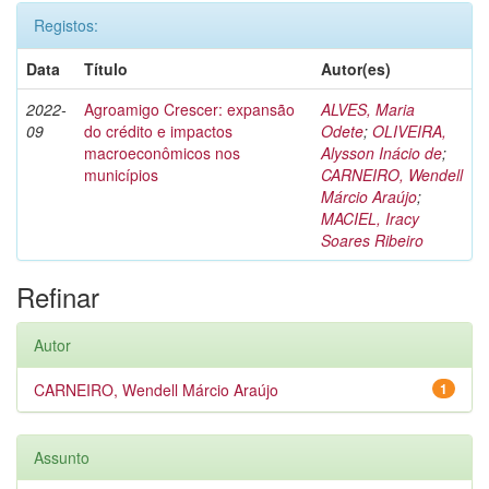
Registos:
Data
Título
Autor(es)
2022-
Agroamigo Crescer: expansão
ALVES, Maria
09
do crédito e impactos
Odete
;
OLIVEIRA,
macroeconômicos nos
Alysson Inácio de
;
municípios
CARNEIRO, Wendell
Márcio Araújo
;
MACIEL, Iracy
Soares Ribeiro
Refinar
Autor
CARNEIRO, Wendell Márcio Araújo
1
Assunto