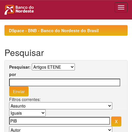
Skip
navigation
DSpace - BNB - Banco do Nordeste do Brasil
Pesquisar
Pesquisar:
por
Filtros correntes: