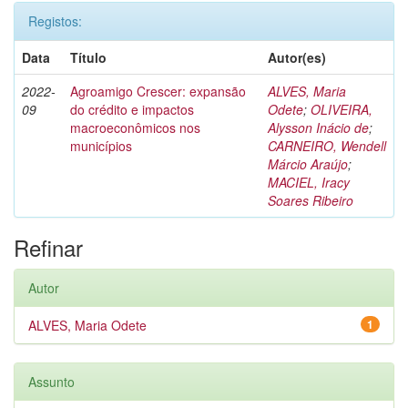
Registos:
Data
Título
Autor(es)
2022-
Agroamigo Crescer: expansão
ALVES, Maria
09
do crédito e impactos
Odete
;
OLIVEIRA,
macroeconômicos nos
Alysson Inácio de
;
municípios
CARNEIRO, Wendell
Márcio Araújo
;
MACIEL, Iracy
Soares Ribeiro
Refinar
Autor
ALVES, Maria Odete
1
Assunto