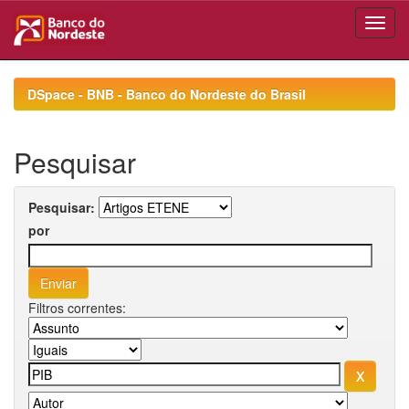
Skip
navigation
DSpace - BNB - Banco do Nordeste do Brasil
Pesquisar
Pesquisar:
por
Filtros correntes: