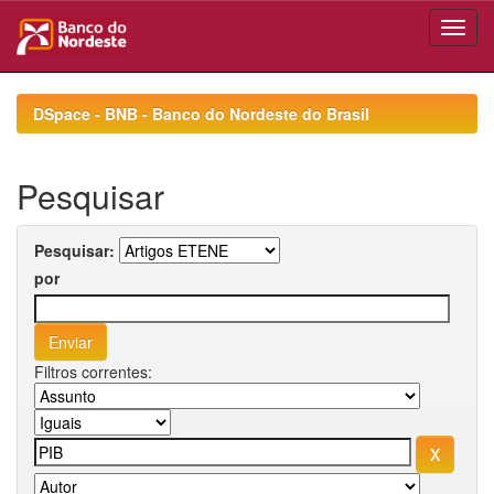
Skip
navigation
DSpace - BNB - Banco do Nordeste do Brasil
Pesquisar
Pesquisar:
por
Filtros correntes: