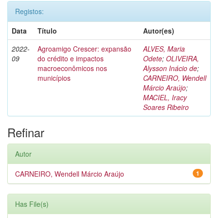
Registos:
Data
Título
Autor(es)
2022-
Agroamigo Crescer: expansão
ALVES, Maria
09
do crédito e impactos
Odete
;
OLIVEIRA,
macroeconômicos nos
Alysson Inácio de
;
municípios
CARNEIRO, Wendell
Márcio Araújo
;
MACIEL, Iracy
Soares Ribeiro
Refinar
Autor
CARNEIRO, Wendell Márcio Araújo
1
Has File(s)