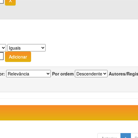
or:
Por ordem
Autores/Regi