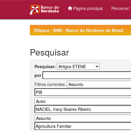
Página principal
Percorrer
Skip
navigation
DSpace - BNB - Banco do Nordeste do Brasil
Pesquisar
Pesquisar:
por
Filtros correntes: