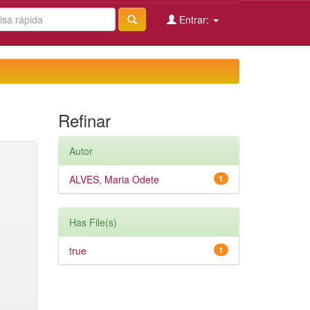
Entrar:
Refinar
Autor
ALVES, Maria Odete
1
Has File(s)
true
1