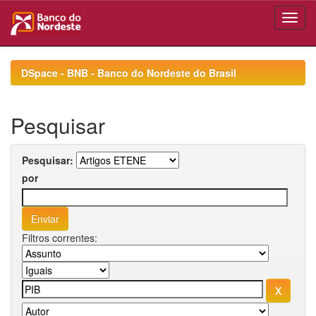
Skip
navigation
DSpace - BNB - Banco do Nordeste do Brasil
Pesquisar
Pesquisar:
por
Filtros correntes: