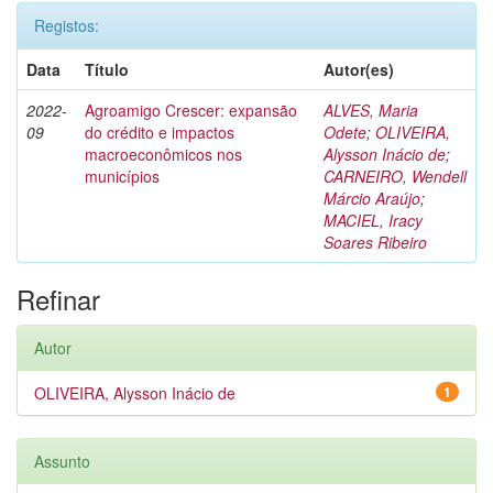
Registos:
Data
Título
Autor(es)
2022-
Agroamigo Crescer: expansão
ALVES, Maria
09
do crédito e impactos
Odete
;
OLIVEIRA,
macroeconômicos nos
Alysson Inácio de
;
municípios
CARNEIRO, Wendell
Márcio Araújo
;
MACIEL, Iracy
Soares Ribeiro
Refinar
Autor
OLIVEIRA, Alysson Inácio de
1
Assunto