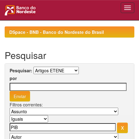
Skip
navigation
DSpace - BNB - Banco do Nordeste do Brasil
Pesquisar
Pesquisar:
por
Filtros correntes: