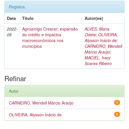
Registos:
Data
Título
Autor(es)
2022-
Agroamigo Crescer: expansão
ALVES, Maria
09
do crédito e impactos
Odete
;
OLIVEIRA,
macroeconômicos nos
Alysson Inácio de
;
municípios
CARNEIRO, Wendell
Márcio Araújo
;
MACIEL, Iracy
Soares Ribeiro
Refinar
Autor
CARNEIRO, Wendell Márcio Araújo
1
OLIVEIRA, Alysson Inácio de
1