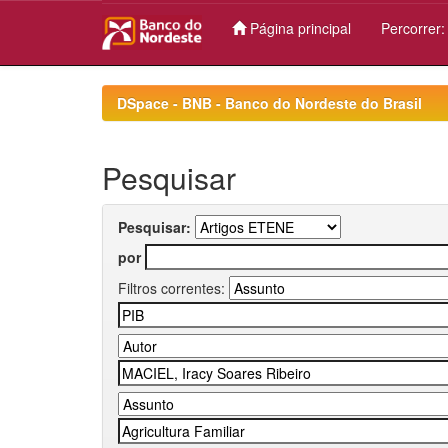
Página principal
Percorrer
Skip
navigation
DSpace - BNB - Banco do Nordeste do Brasil
Pesquisar
Pesquisar:
por
Filtros correntes: