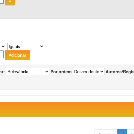
or:
Por ordem
Autores/Regi