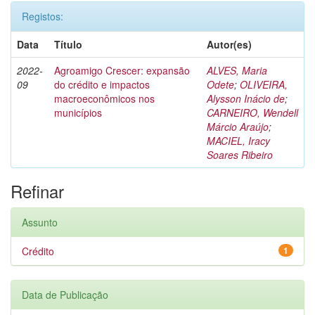
Registos:
Data
Título
Autor(es)
2022-
Agroamigo Crescer: expansão
ALVES, Maria
09
do crédito e impactos
Odete
;
OLIVEIRA,
macroeconômicos nos
Alysson Inácio de
;
municípios
CARNEIRO, Wendell
Márcio Araújo
;
MACIEL, Iracy
Soares Ribeiro
Refinar
Assunto
Crédito
1
Data de Publicação