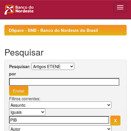
Skip
navigation
DSpace - BNB - Banco do Nordeste do Brasil
Pesquisar
Pesquisar:
por
Filtros correntes: