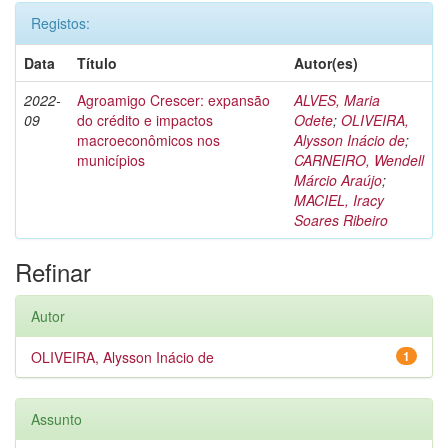
Registos:
Data
Título
Autor(es)
2022-
Agroamigo Crescer: expansão
ALVES, Maria
09
do crédito e impactos
Odete
;
OLIVEIRA,
macroeconômicos nos
Alysson Inácio de
;
municípios
CARNEIRO, Wendell
Márcio Araújo
;
MACIEL, Iracy
Soares Ribeiro
Refinar
Autor
OLIVEIRA, Alysson Inácio de
1
Assunto