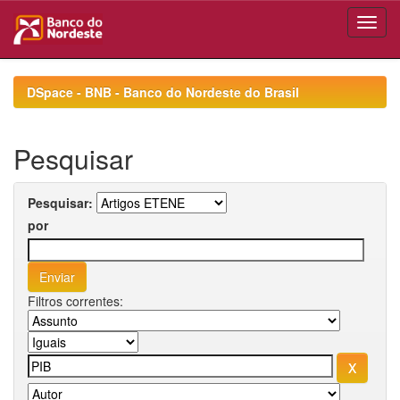
Skip
navigation
DSpace - BNB - Banco do Nordeste do Brasil
Pesquisar
Pesquisar:
por
Filtros correntes: