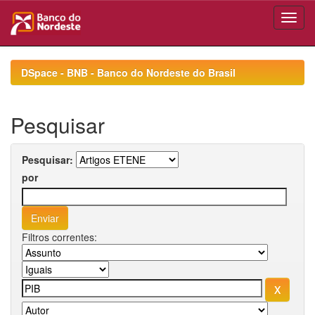
Skip
navigation
DSpace - BNB - Banco do Nordeste do Brasil
Pesquisar
Pesquisar:
por
Filtros correntes: