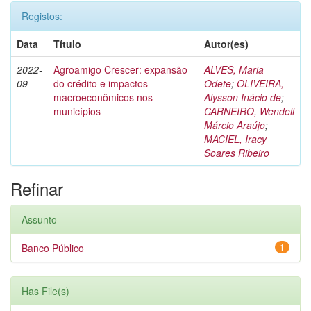
Registos:
Data
Título
Autor(es)
2022-
Agroamigo Crescer: expansão
ALVES, Maria
09
do crédito e impactos
Odete
;
OLIVEIRA,
macroeconômicos nos
Alysson Inácio de
;
municípios
CARNEIRO, Wendell
Márcio Araújo
;
MACIEL, Iracy
Soares Ribeiro
Refinar
Assunto
Banco Público
1
Has File(s)