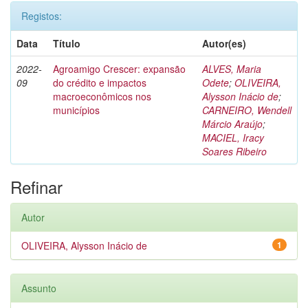
Registos:
Data
Título
Autor(es)
2022-
Agroamigo Crescer: expansão
ALVES, Maria
09
do crédito e impactos
Odete
;
OLIVEIRA,
macroeconômicos nos
Alysson Inácio de
;
municípios
CARNEIRO, Wendell
Márcio Araújo
;
MACIEL, Iracy
Soares Ribeiro
Refinar
Autor
OLIVEIRA, Alysson Inácio de
1
Assunto