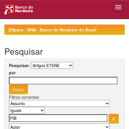
Skip
navigation
DSpace - BNB - Banco do Nordeste do Brasil
Pesquisar
Pesquisar:
por
Filtros correntes: